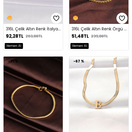
316L Çelik Altın Renk İtalyan Zincir Çoklu Kolye
316L Çelik Altın Renk Örgü Zincir Tasarımlı Bileklik
92,28TL
51,48TL
263,88TL
239,88TL
Hemen Al
Hemen Al
-71 %
-67 %