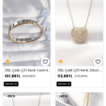
316L Çelik Çift Renk Yazılı Nomination Bileklik
316L Çelik Çift Renk Zirkon Taşlı Kalp Kolye
107,88TL
113,88TL
299,88TL
275,88TL
Hemen Al
Hemen Al
-59 %
-60 %