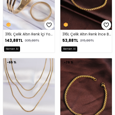
316L Çelik Altın Renk İçi Yonca ve Nazar Boncuk Figürlü Açılabilir Fanus Kelepçe
316L Çelik Altın Renk İnce Burgu Zincir Bileklik
143,88TL
53,88TL
335,88TL
215,88TL
Hemen Al
Hemen Al
-65 %
-79 %