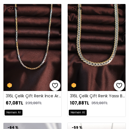
-72 %
-70 %
316L Çelik Çift Renk İnce Arnavut Zinciri Tasarımlı Kolye
316L Çelik Çift Renk Yassı Burgu Tasarımlı Kolye
67,08TL
107,88TL
239,88TL
359,88TL
Hemen Al
Hemen Al
-64 %
-59 %