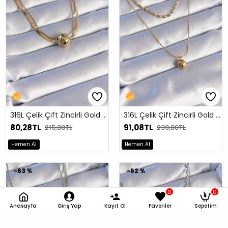
316L Çelik Çift Zincirli Gold Renk Topçuk İtalyan Model Kolye
316L Çelik Çift Zincirli Gold Renk Topçuk Model Kolye
80,28TL
91,08TL
215,88TL
239,88TL
Hemen Al
Hemen Al
-63 %
-62 %
0
0
Anasayfa
Giriş Yap
Kayıt Ol
Favoriler
Sepetim