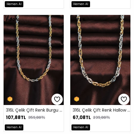
Hemen Al
Hemen Al
-70 %
-72 %
316L Çelik Çift Renk Burgu Tasarımlı Kolye
316L Çelik Çift Renk Hallow Model Kolye
107,88TL
67,08TL
359,88TL
239,88TL
Hemen Al
Hemen Al