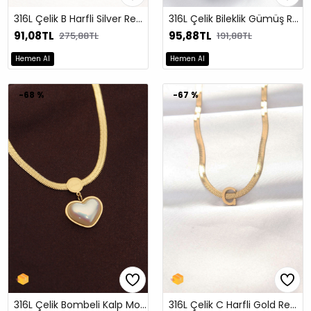
316L Çelik B Harfli Silver Renk İtalyan Zincirli Kolye
316L Çelik Bileklik Gümüş Renk Altın Top Model Kadın Bileklik
91,08TL
95,88TL
275,88TL
191,88TL
Hemen Al
Hemen Al
-68 %
-67 %
316L Çelik Bombeli Kalp Model İtalyan Zincir Kolye
316L Çelik C Harfli Gold Renk İtalyan Zincirli Kolye