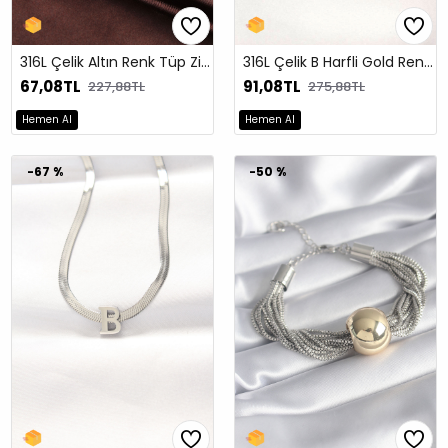
316L Çelik Altın Renk Tüp Zincir Bileklik
316L Çelik B Harfli Gold Renk İtalyan Zincirli Kolye
67,08TL
91,08TL
227,88TL
275,88TL
Hemen Al
Hemen Al
-67 %
-50 %