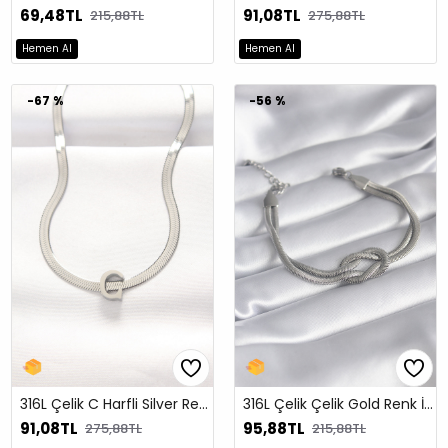
69,48TL
91,08TL
215,88TL
275,88TL
Hemen Al
Hemen Al
-67 %
-56 %
316L Çelik C Harfli Silver Renk İtalyan Zincirli Kolye
316L Çelik Çelik Gold Renk İtalyan Zincir Düğüm Model Kadın Bileklik
91,08TL
95,88TL
275,88TL
215,88TL