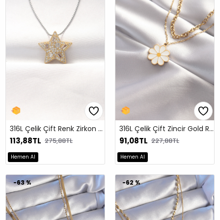
316L Çelik Çift Renk Zirkon Taşlı Yıldız Kolye
316L Çelik Çift Zincir Gold Renk Papatya Tasarımlı Kolye
113,88TL
91,08TL
275,88TL
227,88TL
Hemen Al
Hemen Al
-63 %
-62 %