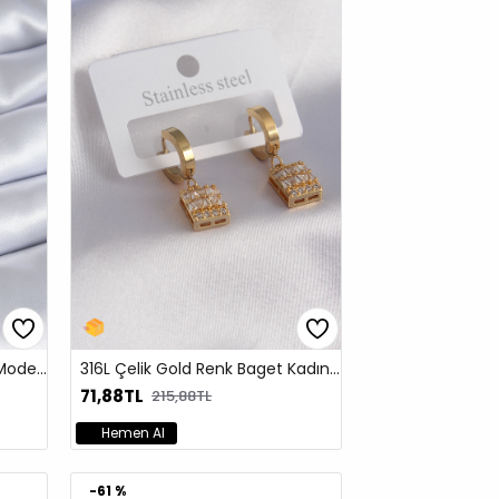
316L Çelik Gold Renk B Harf Model Zirkon Taşlı Kadın Kolye
316L Çelik Gold Renk Baget Kadın Küpe
71,88TL
215,88TL
Hemen Al
-61 %