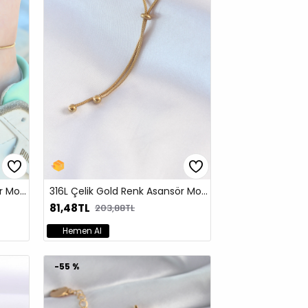
316L Çelik Gold Renk Asansör Model Kadın Halhal
316L Çelik Gold Renk Asansör Model Kadın Kolye
81,48TL
203,88TL
Hemen Al
-55 %