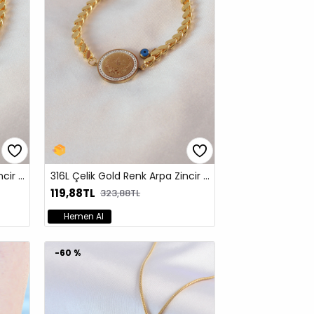
316L Çelik Gold Renk Arpa Zincir Model Çeyrek Altın Zirkon Taş Detay Kadın Bileklik
316L Çelik Gold Renk Arpa Zincir Model Osmanlı Tuğra İşleme Zirkon Taş Detay Kadın Bileklik
119,88TL
323,88TL
Hemen Al
-60 %