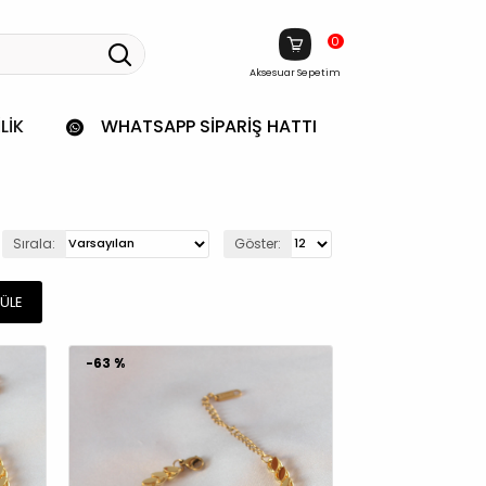
0
Aksesuar Sepetim
LIK
WHATSAPP SIPARIŞ HATTI
Sırala:
Göster:
ÜLE
-63 %