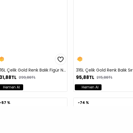
316L Çelik Gold Renk Balık Figür Nazar Boncuk İşleme Kadın Bileklik
31,88TL
95,88TL
299,88TL
215,88TL
Hemen Al
Hemen Al