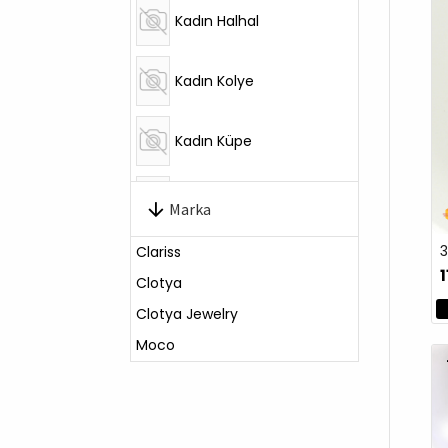
Kadın Halhal
Kadın Kolye
Kadın Küpe
Kadın Saat
Marka
Clariss
Kadın Yüzük
1
Clotya
Clotya Jewelry
Moco