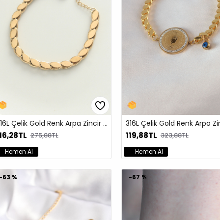
316L Çelik Gold Renk Arpa Zincir Bileklik
16,28TL
119,88TL
275,88TL
323,88TL
Hemen Al
Hemen Al
-63 %
-67 %