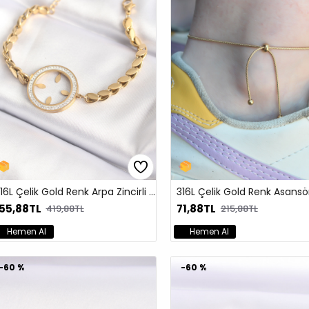
316L Çelik Gold Renk Arpa Zincirli Çeyrek Koyulabilir Kadın Bileklik
55,88TL
71,88TL
419,88TL
215,88TL
Hemen Al
Hemen Al
-60 %
-60 %