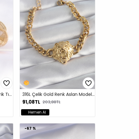
316L Çelik Gold Renk Asimetrik Tırtık Detay Kıvrım Küpe
316L Çelik Gold Renk Aslan Model Kadın Bileklik
91,08TL
203,88TL
Hemen Al
-67 %