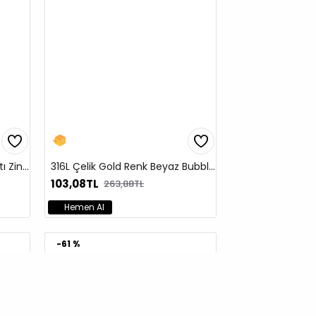
316L Çelik Gold Renk Balık Sırtı Zincir Model Kadın Bileklik
316L Çelik Gold Renk Beyaz Bubble Kalp Tasarımlı Şahmeran
103,08TL
263,88TL
Hemen Al