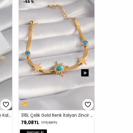
 %
-58 %
Siyah Beyaz İp Gümüş Renk Ay Yıldız Figür Unisex Model Bileklik
68TL
59,88TL
95,88TL
143,88TL
men Al
Hemen Al