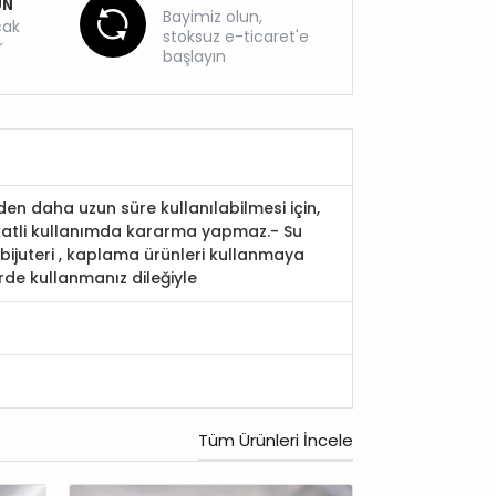
UN
Bayimiz olun,
cak
stoksuz e-ticaret'e
r
başlayın
den daha uzun süre kullanılabilmesi için,
ikkatli kullanımda kararma yapmaz.- Su
ijuteri , kaplama ürünleri kullanmaya
rde kullanmanız dileğiyle
Tüm Ürünleri İncele