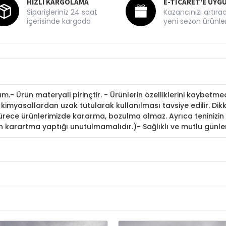
HIZLI KARGOLAMA
E-TİCARET'E UYG
Siparişleriniz 24 saat
Kazancınızı artıra
içerisinde kargoda
yeni sezon ürünle
.- Ürün materyali pirinçtir. - Ürünlerin özelliklerini kaybetme
ı kimyasallardan uzak tutularak kullanılması tavsiye edilir. D
ece ürünlerimizde kararma, bozulma olmaz. Ayrıca teninizin b
n karartma yaptığı unutulmamalıdır.)- Sağlıklı ve mutlu günle