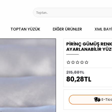
TOPTAN YÜZÜK
DIĞER ÜRÜNLER
XML BAYI
PIRINÇ GÜMÜŞ RENK 
AYARLANABILIR YÜ
215,88TL
80,28TL
E-Tic