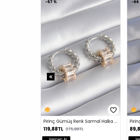
-54 %
-56 %
Pirinç Gümüş Renk Zirkon Taşlı Kalp Model Kadın Küpe
87,48TL
79,08TL
191,88TL
179,88TL
Hemen Al
Hemen Al