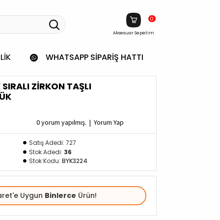
0
Aksesuar Sepetim
LIK
WHATSAPP SIPARIŞ HATTI
SIRALI ZIRKON TAŞLI
ZÜK
0 yorum yapılmış.
|
Yorum Yap
Satış Adedi: 727
Stok Adedi:
36
Stok Kodu:
BYK3224
aret'e Uygun
Binlerce
Ürün!