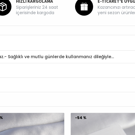
HIZLI KARGOLAMA
E-TİCARET'E UYG
Siparişleriniz 24 saat
Kazancınızı artıra
içerisinde kargoda
yeni sezon ürünle
z.- Sağlıklı ve mutlu günlerde kullanmanız dileğiyle…
3 %
-70 %