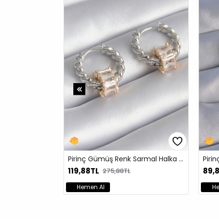
Pirinç Gümüş Renk Zirkon Taşlı Kalp Model Kadın Küpe
316L Çelik Gold Renk İtalyan Zincir Model Kutup Yıldızı Figür Nazar Boncuk Detay Kadın Bileklik
79,08TL
11
179,88TL
Hemen Al