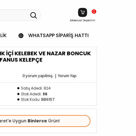
0
Aksesuar Sepetim
LIK
WHATSAPP SIPARIŞ HATTI
ENK İÇI KELEBEK VE NAZAR BONCUK
 FANUS KELEPÇE
0 yorum yapılmış.
|
Yorum Yap
Satış Adedi: 824
Stok Adedi:
36
Stok Kodu:
BB6157
aret'e Uygun
Binlerce
Ürün!