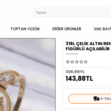
TOPTAN YÜZÜK
DIĞER ÜRÜNLER
XML BAYI
316L ÇELIK ALTIN R
FIGÜRLÜ AÇILABILIR
335,88TL
143,88TL
E-Tic