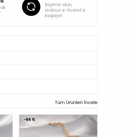
UN
Bayimiz olun,
cak
stoksuz e-ticaret'e
r
başlayın
Tüm Ürünleri İncele
-58 %
-64 %