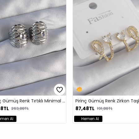
Pirinç Gold Renk Halka Gümüş Sallantı Kalp Model Kadın Küpe
3,88TL
28,68TL
239,88TL
95,88TL
Hemen Al
Hemen Al